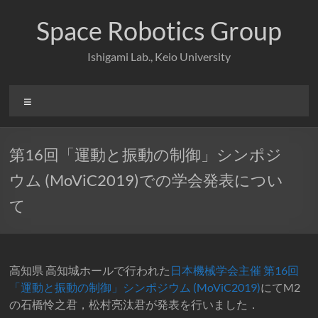
コ
ン
Space Robotics Group
テ
ン
Ishigami Lab., Keio University
ツ
へ
ス
メ
キ
ニ
ッ
ュ
プ
ー
第16回「運動と振動の制御」シンポジ
ウム (MoViC2019)での学会発表につい
て
高知県 高知城ホールで行われた
日本機械学会主催 第16回
「運動と振動の制御」シンポジウム (MoViC2019)
にてM2
の石橋怜之君，松村亮汰君が発表を行いました．