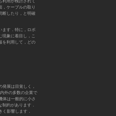
も利用が検討されて
面，ケーブルの取り
切断したり，と明確
います．特に，ロボ
む現象に着目し，こ
報を利用して，どの
の発展は目覚しく，
国内外の多数の企業で
機体は一般的に小さ
な制約があります．
きく影響します．