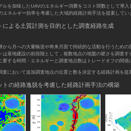
デルを加味したUAVのエネルギー消費をコスト関数として導入
Vのエネルギー効率を考慮した大域的経路計画手法を提案してい
トによる土質計測を目的とした調査経路生成
球から月への大量輸送や将来月面で持続的な活動を行うための
トは基地建設の前段階として，複数地点の地盤の硬さを調査す
に要する時間・エネルギーと調査地点数はトレードオフの関係
調査において追加調査地点の位置と数を決定する経路計画を提
ットの経路逸脱を考慮した経路計画手法の構築