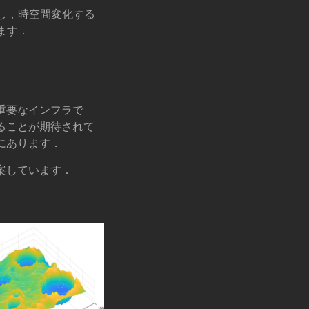
し，時空間変化する
ます．
重要なインフラで
ることが期待されて
にあります．
案しています．