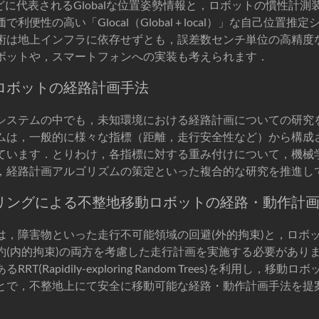
どに代表されるGlobalな位置姿勢情報と，ロボットの慣性計測装置
利便性の高い「Glocal（Global + local）」な自己位置
術は地上インフラに依存せずとも，誤差数センチ単位の高精度
ボットや，スマートフォンへの実装も考えられます．
ロボットの経路計画手法
システムの中でも，未知環境における経路計画についての研究
ムは，一般的に様々な指標（距離，走行安全性など）から構成
ています．とりわけ，各指標に対する重み付けについて，機械
，経路計画アルゴリズムの策定といった複合的な研究を推進し
リングによる不整地移動ロボットの経路・動作計
は，障害物といった走行不可能領域の回避(外的拘束)と，ロボ
約(内的拘束)の両方を考慮した走行計画を実施する必要があり
T(Rapidily-exploring Random Trees)を利用し，
とで，不整地上にて安全に移動可能な経路・動作計画手法を提