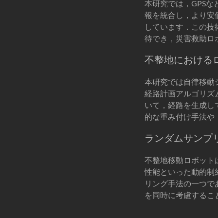
本研究では，GPSな
報を統合し，より安価で
しています．この技
待でき，災害救助ロ
不整地における
本研究では自律移動
経路計画アルゴリズ
いて，経路を生成し
的な重み付け手法や
ランダムサンプ
不整地移動ロボット
性能といった動的制
リング手法の一つであるRR
を同時に考慮するこ