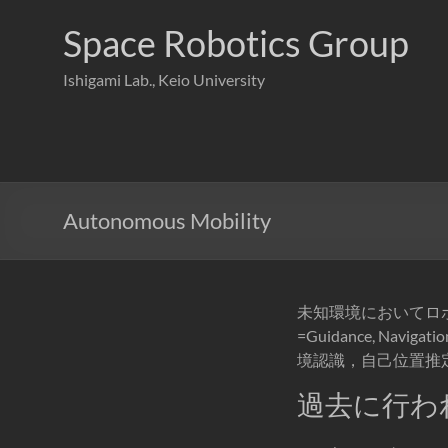
コ
ン
Space Robotics Group
テ
ン
Ishigami Lab., Keio University
ツ
へ
ス
キ
ッ
プ
Autonomous Mobility
未知環境においてロ
=Guidance, Na
境認識，自己位置推
過去に行わ