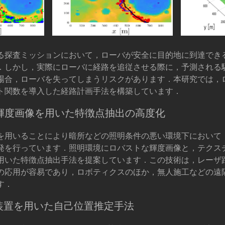
る探査ミッションにおいて，ローバが安全に目的地に到達でき
．しかし，実際にローバに経路を追従させる際に，予測される
場合，ローバを失ってしまうリスクがあります．本研究では，
ト関数を導入した経路計画手法を構築しています．
輝度画像を用いた特徴点抽出の高度化
を用いることにより暗所などの照明条件の悪い環境下において
発を行っています．照明環境にロバストな輝度画像と，テクス
用いた特徴点抽出手法を提案しています．この技術は，レーザ
の応用が容易であり，ロボティクスのほか，無人施工などの遠
す．
測装置を用いた自己位置推定手法