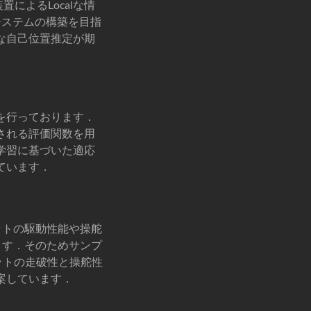
によるLocalな情
推定システムの構築を目指
な自己位置推定が期
を行っております．
される評価関数を用
学習に基づいた適応
ています．
画
ットの駆動性能や操舵
ます．そのためサンプ
移動ロボットの走破性と操舵性
案しています．