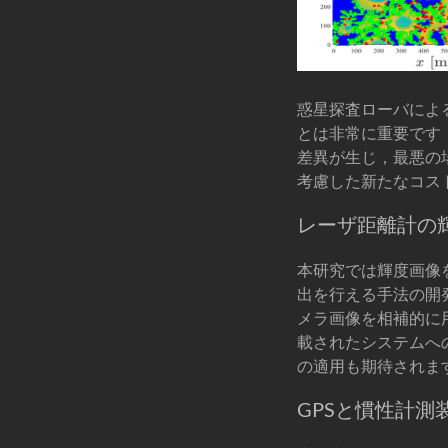
惑星探査ローバによ
とは非常に重要です
差異が生じ，最悪の
考慮した新たなコス
レーザ距離計の
本研究では輝度画像
出を行える手法の開
メラ画像を相補的に
載されたシステムへ
の適用も期待されま
GPSと慣性計