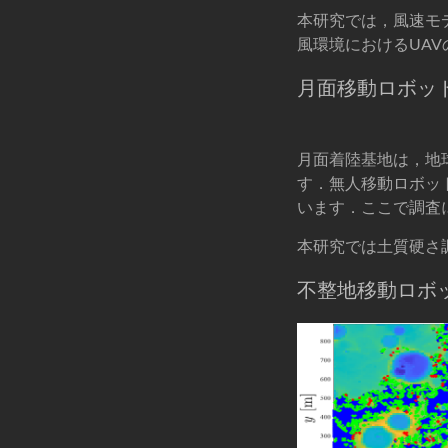
本研究では，風速モ
風環境におけるUA
月面移動ロボッ
月面着陸基地は，地
す．無人移動ロボッ
います．ここで調査
本研究では土質硬さ
不整地移動ロボ