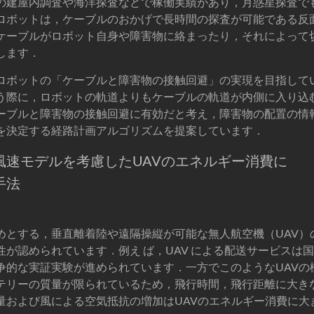
の建屋内調査や海洋探査などで稼働実績があり，月惑星探査で
ロボットは，ケーブルのおかげで長時間の探査が可能である反
ケーブルがロボット自身や障害物に絡まったり，それによって
します．
ロボットの「ケーブルと障害物の接触回避」の実現を目指して
う際に，ロボットの軌道よりもケーブルの軌道が内側に入り込
ーブルと障害物の接触回避に有効だと考え，障害物の配置の情
を決定する経路計画アルゴリズムを提案しています．
風速モデルを考慮したUAVのエネルギー消費に
手法
めとする，垂直離着陸や遠隔操縦が可能な無人航空機（UAV）
性が認められています．例え ば，UAV による配送サービスは
争的な実証実験が進められています．一方でこのようなUAVの
テリーの質量が限られているため，飛行時間，飛行距離に大き
量および風による空気抵抗の増加はUAVのエネルギー消費に大