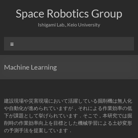
コ
ン
Space Robotics Group
テ
ン
Ishigami Lab., Keio University
ツ
へ
ス
メ
キ
ニ
ッ
ュ
プ
ー
Machine Learning
建設現場や災害現場において活躍している掘削機は無人化
や自動化が進められていますが，それによる作業効率の低
下が課題として挙げられています．そこで，本研究では掘
削時の作業効率向上を目標とした機械学習による土砂変形
の予測手法を提案しています．