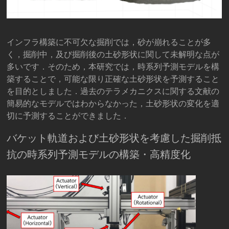
インフラ構築に不可欠な掘削では，砂が崩れることが多
く，掘削中，及び掘削後の土砂形状に関して未解明な点が
多いです．そのため，本研究では，時系列予測モデルを構
築することで，可能な限り正確な土砂形状を予測すること
を目的としました．過去のテラメカニクスに関する文献の
簡易的なモデルではわからなかった，土砂形状の変化を適
切に予測することができました．
バケット軌道および土砂形状を考慮した掘削抵
抗の時系列予測モデルの構築・高精度化