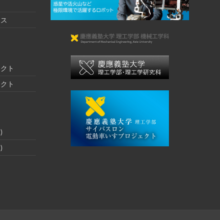
クス
ェクト
ェクト
)
)