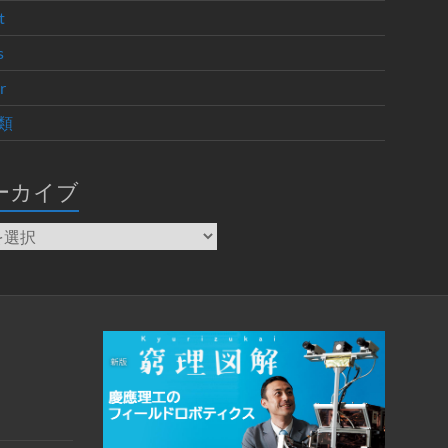
t
s
r
類
ーカイブ