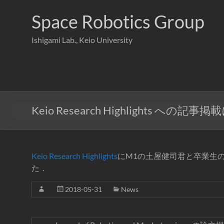
コ
ン
Space Robotics Group
テ
ン
Ishigami Lab., Keio University
ツ
へ
ス
キ
ッ
プ
Keio Research Highlights への記
Keio Research Highlights
にM1の土屋健司君と卒業生
た．
2018-05-31
News