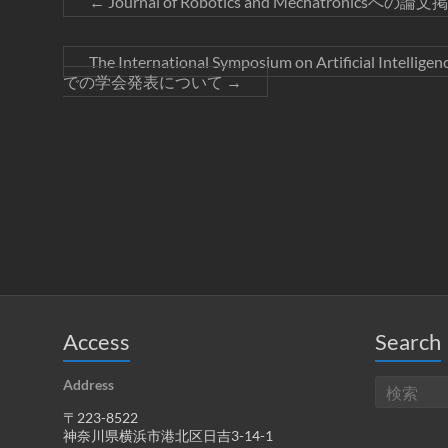
←
Journal of Robotics and Mechatronicsへ
The International Symposium on Artificial Intellige
での学会発表について
→
Access
Search
Address
〒223-8522
神奈川県横浜市港北区日吉3-14-1