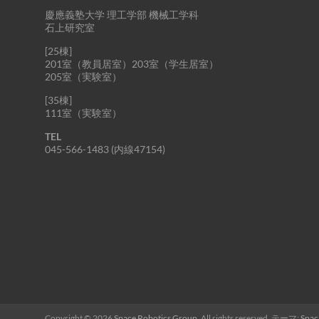
慶應義塾大学 理工学部 機械工学科
石上研究室
[25棟]
201室（教員居室）203室（学生居室）
205室（実験室）
[35棟]
111室（実験室）
TEL
045-566-1483 (内線47154)
Copyright © 2026
Space Robotics Group
. All rights reserved. テーマ:
Spac