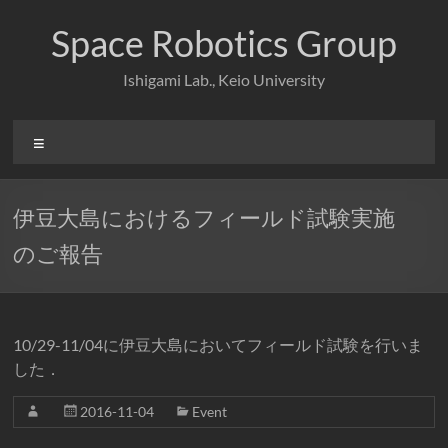
コ
ン
Space Robotics Group
テ
ン
Ishigami Lab., Keio University
ツ
へ
ス
メ
キ
ニ
ッ
ュ
プ
ー
伊豆大島におけるフィールド試験実施
のご報告
10/29-11/04に伊豆大島においてフィールド試験を行いま
した．
2016-11-04
Event