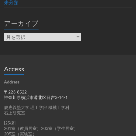
未分類
アーカイブ
ア
ー
カ
イ
ブ
Access
Address
〒223-8522
神奈川県横浜市港北区日吉3-14-1
慶應義塾大学 理工学部 機械工学科
石上研究室
[25棟]
201室（教員居室）203室（学生居室）
205室（実験室）