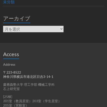
未分類
アーカイブ
ア
ー
カ
イ
ブ
Access
Address
〒223-8522
神奈川県横浜市港北区日吉3-14-1
慶應義塾大学 理工学部 機械工学科
石上研究室
[25棟]
201室（教員居室）203室（学生居室）
205室（実験室）