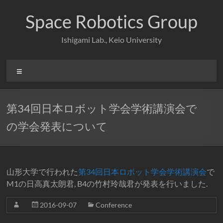
コ
ン
Space Robotics Group
テ
ン
Ishigami Lab., Keio University
ツ
へ
ス
メ
キ
ニ
ッ
ュ
プ
ー
第34回日本ロボット学会学術講演会で
の学会発表について
山形大学で行われた
第34回日本ロボット学会学術講演会
で
M1の日高真太朗君, B4の竹村玲哉君が発表を行いました.
2016-09-07
Conference