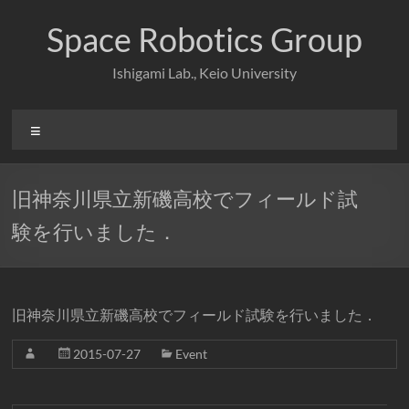
コ
ン
Space Robotics Group
テ
ン
Ishigami Lab., Keio University
ツ
へ
ス
メ
キ
ニ
ッ
ュ
プ
ー
旧神奈川県立新磯高校でフィールド試
験を行いました．
旧神奈川県立新磯高校でフィールド試験を行いました．
2015-07-27
Event