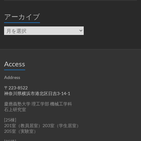
アーカイブ
ア
ー
カ
イ
ブ
Access
Address
〒223-8522
神奈川県横浜市港北区日吉3-14-1
慶應義塾大学 理工学部 機械工学科
石上研究室
[25棟]
201室（教員居室）203室（学生居室）
205室（実験室）