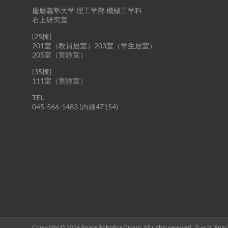
慶應義塾大学 理工学部 機械工学科
石上研究室
[25棟]
201室（教員居室）203室（学生居室）
205室（実験室）
[35棟]
111室（実験室）
TEL
045-566-1483 (内線47154)
Copyright © 2026
Space Robotics Group
. All rights reserved. テーマ:
Spac