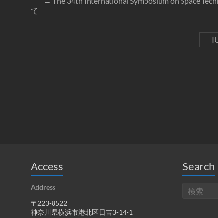
←
The 34th International Symposium on Space
て
I
Access
Search
Address
〒223-8522
神奈川県横浜市港北区日吉3-14-1