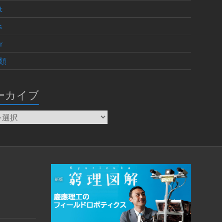
t
s
r
類
ーカイブ