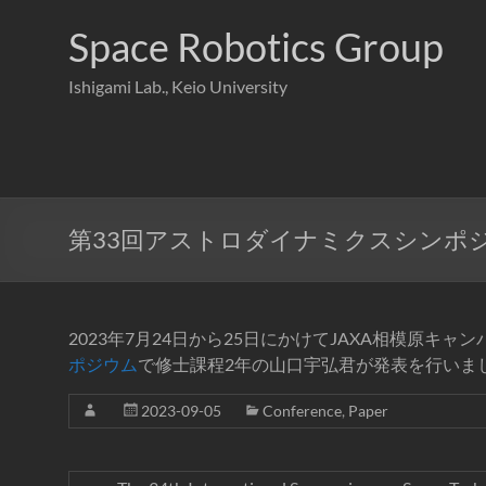
コ
ン
Space Robotics Group
テ
ン
Ishigami Lab., Keio University
ツ
へ
ス
キ
ッ
プ
第33回アストロダイナミクスシンポ
2023年7月24日から25日にかけてJAXA相模原キャ
ポジウム
で修士課程2年の山口宇弘君が発表を行いま
2023-09-05
Conference
,
Paper