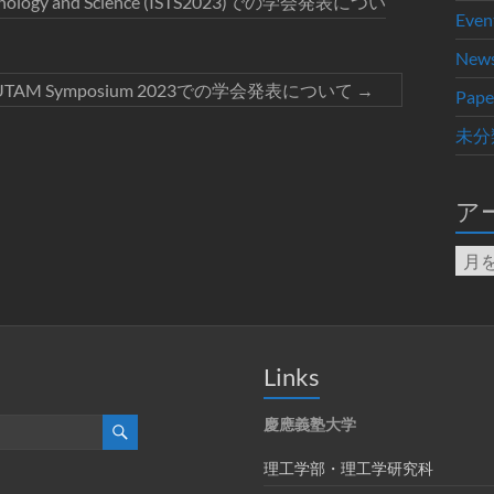
 Technology and Science (ISTS2023)での学会発表につい
Even
New
UTAM Symposium 2023での学会発表について
→
Pape
未分
ア
ア
ー
カ
イ
ブ
Links
慶應義塾大学
理工学部・理工学研究科