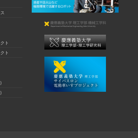
クス
ェクト
ェクト
)
)